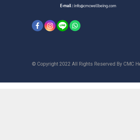
E-mail :
info@cmcwellbeing.com
© Copyright 2022 All Rights Reserved By CMC He