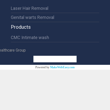
Laser Hair Removal
Genital warts Removal
Products
CMC Intimate wash
althcare Group
ผู้เข้าชมวันนี้
366
Powered by
MakeWebEasy.com