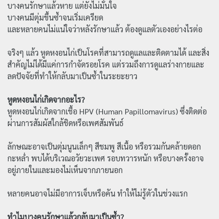
บางคนรักษาแล้วหาย แต่ยังไม่มั่นใจ
บางคนมีตุ่มขึ้นซ้ำจนเริ่มเครียด
และหลายคนไม่แน่ใจว่าหลังรักษาแล้ว ต้องดูแลตัวเองอย่างไรต่อ
จริงๆ แล้ว หูดหงอนไก่เป็นโรคที่สามารถดูแลและติดตามได้ และสิ่ง
สำคัญไม่ได้มีแค่การกำจัดรอยโรค แต่รวมถึงการดูแลร่างกายและ
ลดปัจจัยที่ทำให้กลับมาเป็นซ้ำในระยะยาว
หูดหงอนไก่เกิดจากอะไร?
หูดหงอนไก่เกิดจากเชื้อ HPV (Human Papillomavirus) ซึ่งติดต่อ
ผ่านการสัมผัสใกล้ชิดหรือเพศสัมพันธ์
ลักษณะอาจเป็นตุ่มนูนเล็กๆ สีชมพู สีเนื้อ หรือรวมกันคล้ายดอก
กะหล่ำ พบได้บริเวณอวัยวะเพศ รอบทวารหนัก หรือบางครั้งอาจ
อยู่ภายในและมองไม่เห็นจากภายนอก
หลายคนอาจไม่มีอาการเจ็บหรือคัน ทำให้ไม่รู้ตัวในช่วงแรก
ทำไมบางคนรักษาแล้วกลับมาเป็นซ้ำ?