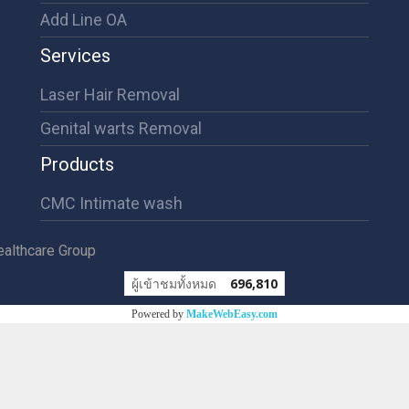
Add Line OA
Services
Laser Hair Removal
Genital warts Removal
Products
CMC Intimate wash
althcare Group
ผู้เข้าชมทั้งหมด
696,810
Powered by
MakeWebEasy.com