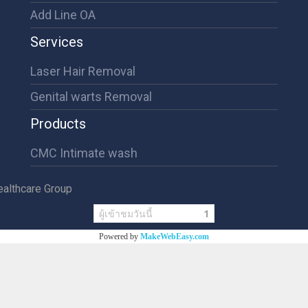
Add Line OA
Services
Laser Hair Removal
Genital warts Removal
Products
CMC Intimate wash
althcare Group
ผู้เข้าชมวันนี้
1
Powered by
MakeWebEasy.com