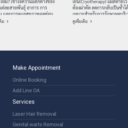
งไหม? เข้าใจความแตกต่างของ
เย็น(Cryotherapy) แผลหายไว 
ต่ละสายพันธุ์ อาการ การ
ต้องผ่าตัด ลดการกลับเป็นซ้ำได้
ัน และการดูแลสุขภาพจุดซ่อน
เหมาะสำหรับการรักษาหูดบริเ
 โดยหมอพลอย CMC Wellness
ซ่อนเร้นโดยเฉพาะ
เติม
ดูเพิ่มเติม
Make Appointment
Online Booking
Add Line OA
Services
Laser Hair Removal
Genital warts Removal