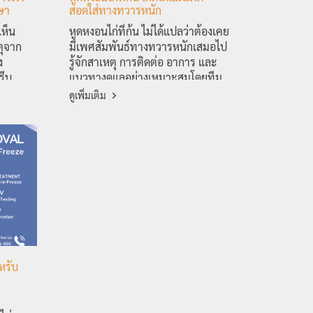
ษา
สอดใส่ทางทวารหนัก
เห็น
หูดหงอนไก่ที่ก้น ไม่ได้แปลว่าต้องเคย
ตุจาก
มีเพศสัมพันธ์ทางทวารหนักเสมอไป
ง
รู้จักสาเหตุ การติดต่อ อาการ และ
รีบ
แนวทางดูแลอย่างเหมาะสมโดยทีม
แพทย์ CMC Wellness
ดูเพิ่มเติม
หรับ