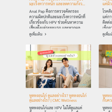
มะเร็งทวารหนัก และลดความกังวล
แค่ผิว
เรื่อง HPV
Anal Pap คือการตรวจคัดกรอง
โรคติ
ความผิดปกติและมะเร็งทวารหนักที่
แค่กา
เกี่ยวข้องกับ HPV ช่วยค้นหาความ
ติดต่
เสี่ยงตั้งแต่ระยะแรก และหากผล
เช็กอ
ปกติยังช่วยให้สบายใจและลดความ
เอง
ดูเพิ่มเติม
ดูเพิ่ม
กังวลได้มากขึ้น
หูดหงอนไก่ ดูแลอย่างไร? หูดหงอนไก่
หูดหง
ดูแลอย่างไร? | CMC Wellness
กับควา
หูดหงอนไก่และ HPV ไม่ได้ดูแลแค่
หูดหง