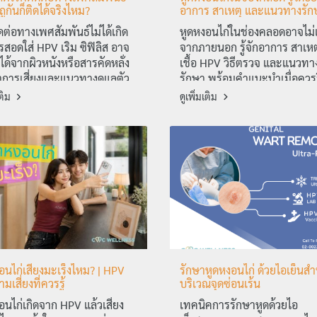
ถูกันก็ติดได้จริงไหม?
อาการ สาเหตุ และแนวทางรัก
ดต่อทางเพศสัมพันธ์ไม่ได้เกิด
หูดหงอนไก่ในช่องคลอดอาจไม่
รสอดใส่ HPV เริม ซิฟิลิส อาจ
จากภายนอก รู้จักอาการ สาเห
อได้จากผิวหนังหรือสารคัดหลั่ง
เชื้อ HPV วิธีตรวจ และแนวทา
าการเสี่ยงและแนวทางดูแลตัว
รักษา พร้อมคำแนะนำเมื่อควร
พบแพทย์
เติม
ดูเพิ่มเติม
อนไก่เสี่ยงมะเร็งไหม? | HPV
รักษาหูดหงอนไก่ ด้วยไอเย็นสำ
มเสี่ยงที่ควรรู้
บริเวณจุดซ่อนเร้น
อนไก่เกิดจาก HPV แล้วเสี่ยง
เทคนิคการรักษาหูดด้วยไอ